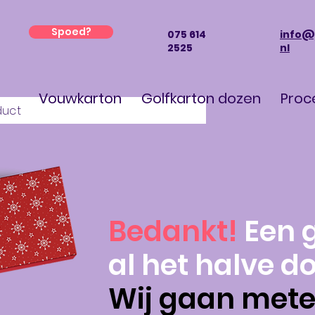
Spoed?
075 614
info@
2525
nl
Vouwkarton
Golfkarton dozen
Proc
duct
Bedankt!
Een 
al het halve do
Wij gaan mete