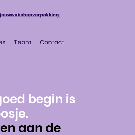
jouwwebshopverpakking.
es
Team
Contact
goed begin is
osje.
en aan de