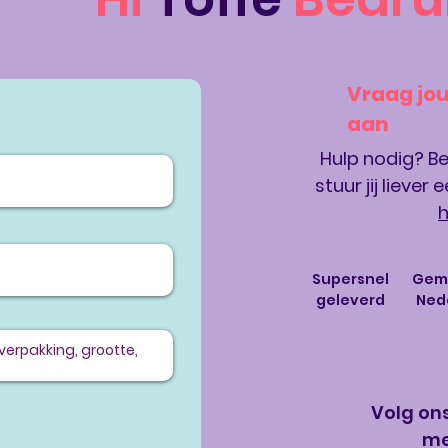
Vraag jo
aan
Hulp nodig? Be
stuur jij liever
h
Supersnel
Gema
geleverd
Ned
g
Volg ons
me