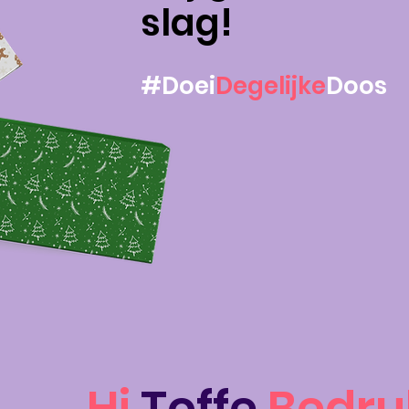
slag!
#Doei
Degelijke
Doos
Hi
Toffe
Bedru