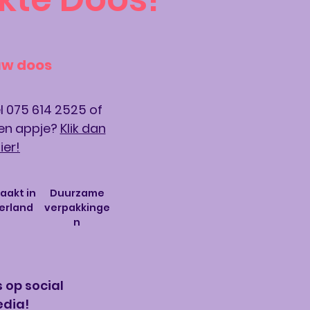
uw doos
l 075 614 2525 of
 een appje?
Klik dan
ier!
akt in
Duurzame
erland
verpakkinge
n
 op social
dia!