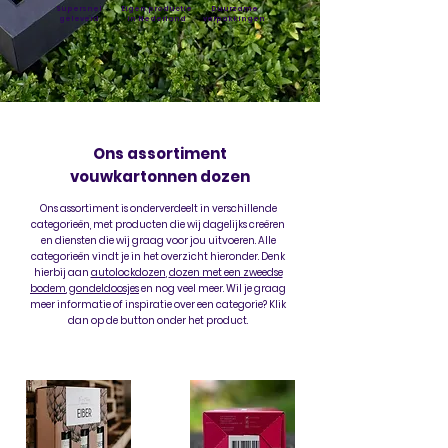
Supersnel
Eigen productie
Duurzame
geleverd
in Nederland
verpakkingen
Ons assortiment
vouwkartonnen dozen
Ons assortiment is onderverdeelt in verschillende
categorieën, met producten die wij dagelijks creëren
en diensten die wij graag voor jou uitvoeren. Alle
categorieën vindt je in het overzicht hieronder. Denk
hierbij aan
autolockdozen
,
dozen met een zweedse
bodem
,
gondeldoosjes
en nog veel meer. Wil je graag
meer informatie of inspiratie over een categorie? Klik
dan op de button onder het product.