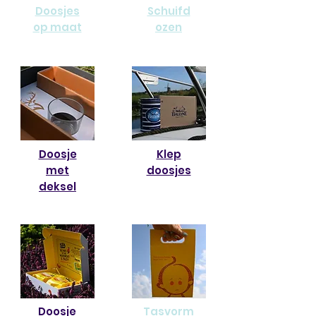
Doosjes
Schuifd
op maat
ozen
Doosje
Klep
met
doosjes
deksel
Doosje
Tasvorm