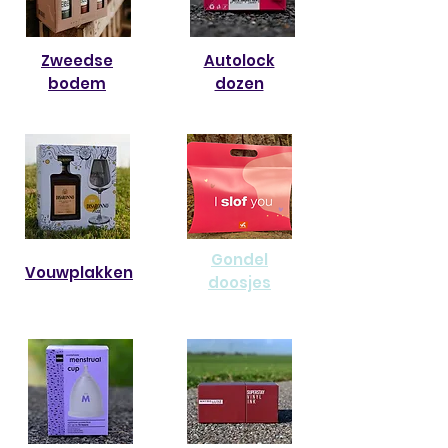
Zweedse
Autolock
bodem
dozen
Gondel
Vouwplakken
doosjes