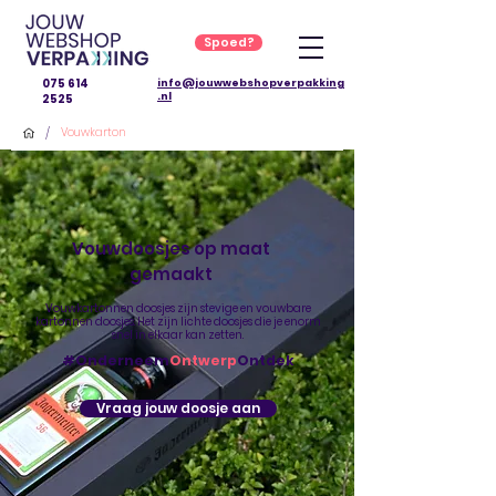
Spoed?
075 614
info@jouwwebshopverpakking
.nl
2525
/
Vouwkarton
Vouwdoosjes op maat
gemaakt
Vouwkartonnen doosjes zijn stevige en vouwbare
kartonnen doosjes. Het zijn lichte doosjes die je enorm
snel in elkaar kan zetten.
#Onderneem
Ontwerp
Ontdek
Vraag jouw doosje aan