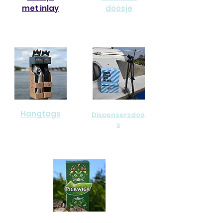
met inlay
doosje
Hangtags
Dispensersdoo
s