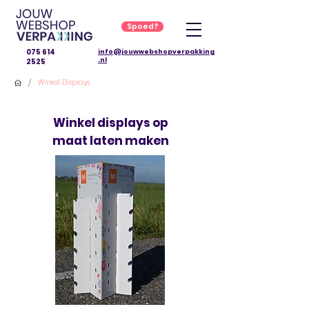
Spoed?
075 614
info@jouwwebshopverpakking
.nl
2525
/
Winkel Displays
Winkel displays op
maat laten maken