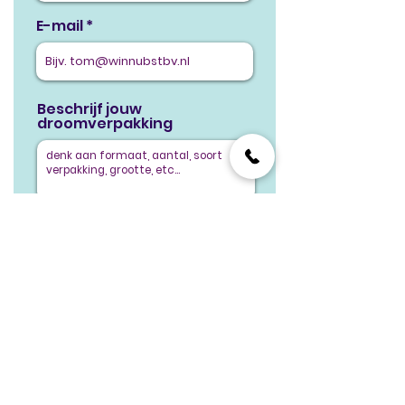
E-mail
Beschrijf jouw
droomverpakking
Verstuur
Hulp nodig? Bel
075 614 2525
of stuur jij liever een appje?
Klik dan hier!
Supersnel
Gemaakt in
Duurzame