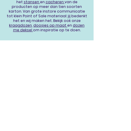
het
stansen
en
cacheren
van de
producten op meer dan tien soorten
karton. Van grote instore communicatie
tot klein Point of Sale materiaal: jij bedenkt
het en wij maken het. Bekijk ook onze
kraagdozen
,
doosjes op maat
en
dozen
me deksel
om inspiratie op te doen.