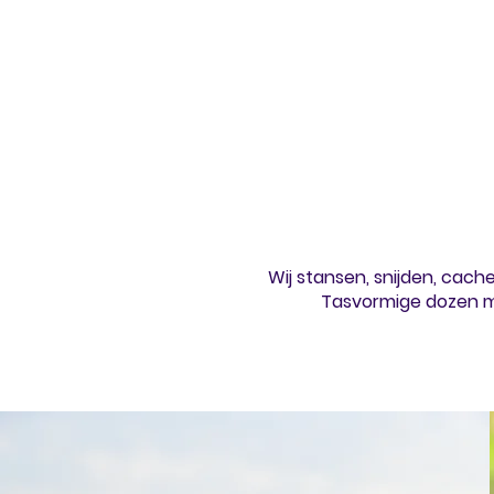
Wij stansen,
snijden
,
cach
Tasvormige dozen me