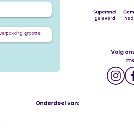
Supersnel
Gema
geleverd
Ned
g
Volg ons
me
Onderdeel van: