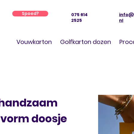
Spoed?
075 614
info@
2525
nl
Vouwkarton
Golfkarton dozen
Proc
en handzaam
svorm doosje