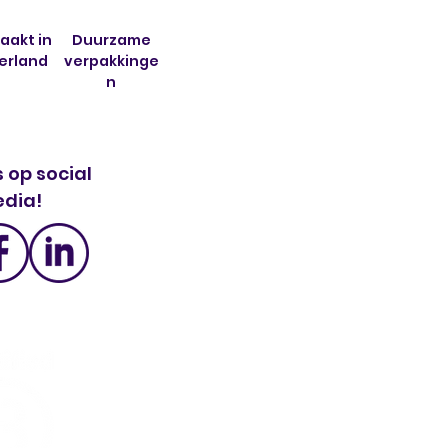
akt in
Duurzame
erland
verpakkinge
n
 op social
dia!