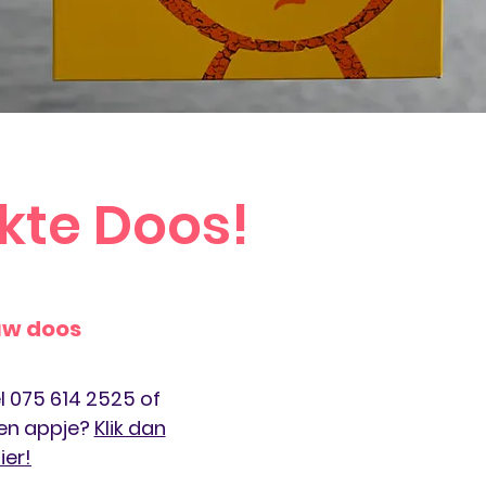
kte Doos!
uw doos
l 075 614 2525 of
 een appje?
Klik dan
ier!