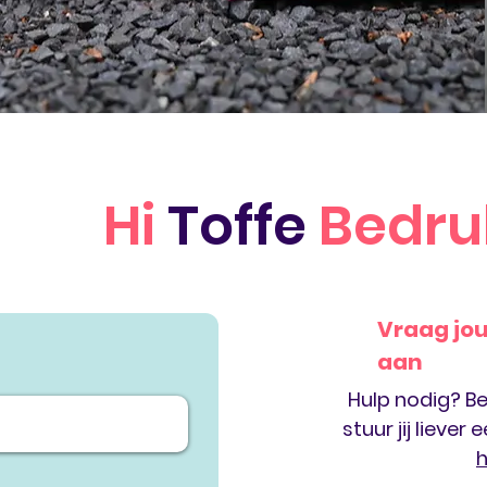
Hi
Toffe
Bedru
Vraag jo
aan
Hulp nodig? Be
stuur jij liever
h