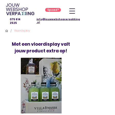
Spoed?
075 614
info@jouwwebshopverpakking
.nl
2525
/
Vloerdisplay
Met een vloerdisplay valt
jouw product extra op!