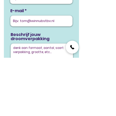
E-mail
Beschrijf jouw
droomverpakking
Verstuur
Hulp nodig? Bel
075 614 2525
of stuur jij liever een appje?
Klik dan hier!
Supersnel
Gemaakt in
Duurzame