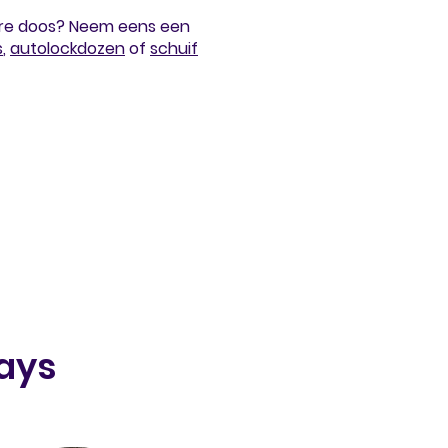
gere doos? Neem eens een
s
,
autolockdozen
of
schuif
lays