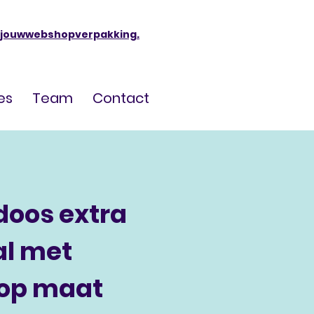
jouwwebshopverpakking.
es
Team
Contact
doos extra
al met
 op maat