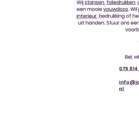
Wij
stansen
,
foliedrukken
,
een mooie
vouwdoos
. Wil
interieur
, bedrukking of h
uit handen. Stuur ons een
voorb
Bel, 
075 614
info@j
nl