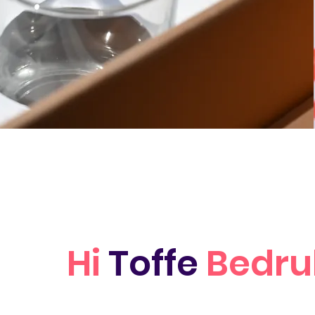
Hi
Toffe
Bedru