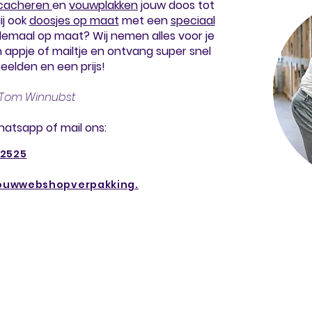
cacheren
en
vouwplakken
jouw doos tot
 jij ook
doosjes op maat
met een
speciaal
elemaal op maat? Wij nemen alles voor je
 appje of mailtje en ontvang super snel
eelden en een prijs!
Tom Winnubst
whatsapp of mail ons:
 2525
ouwwebshopverpakking.