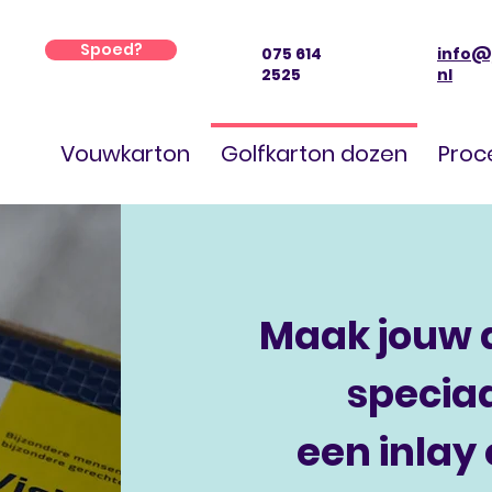
Spoed?
075 614
info@
2525
nl
Vouwkarton
Golfkarton dozen
Proc
Maak jouw 
specia
een inlay