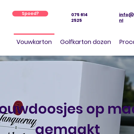
Spoed?
075 614
info@
2525
nl
Vouwkarton
Golfkarton dozen
Proc
ouwdoosjes op ma
gemaakt