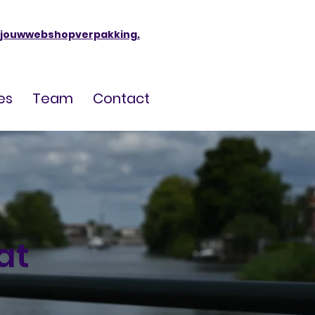
jouwwebshopverpakking.
es
Team
Contact
at