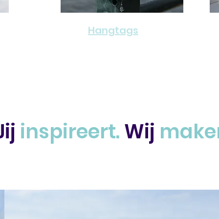
Hangtags
Jij
inspireert.
Wij
make