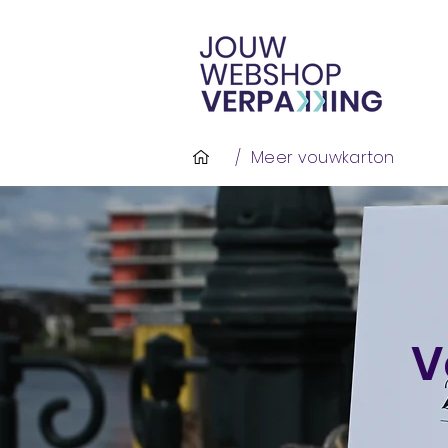
/
Meer vouwkarton
V