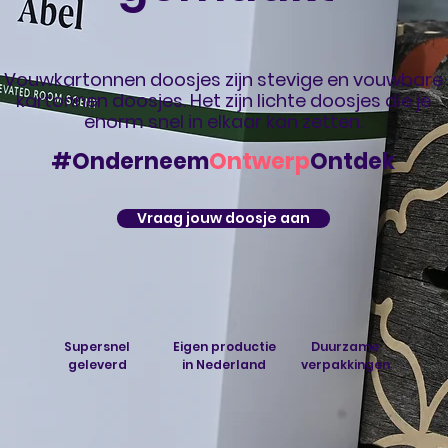
Vouwkartonnen doosjes zijn stevige en vouwbare
kartonnen doosjes. Het zijn lichte doosjes die je
enorm snel in elkaar kan zetten.
#Onderneem
Ontwerp
Ontdek
Vraag jouw doosje aan
Supersnel
Eigen productie
Duurzame
geleverd
in Nederland
verpakkingen