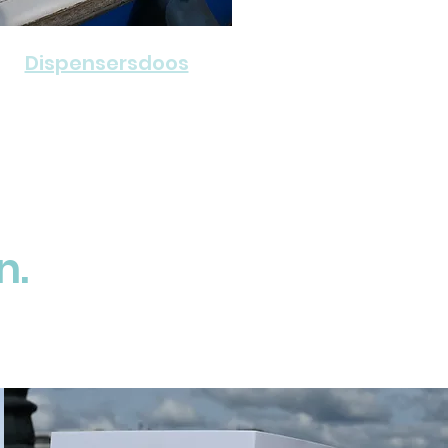
Dispensersdoos
n.