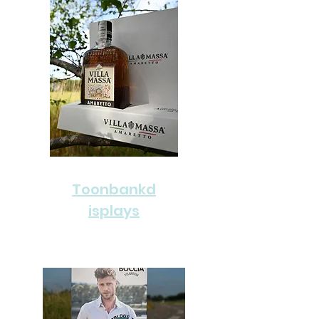
Toonbankd
isplays