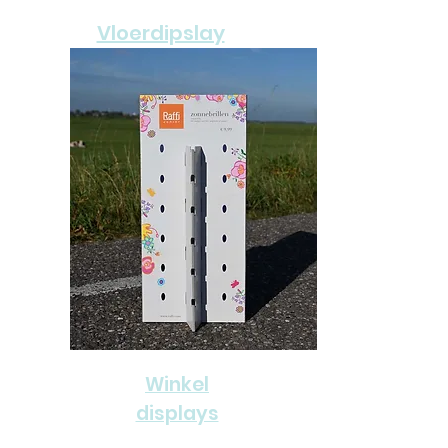
Vloerdipslay
Winkel
displays