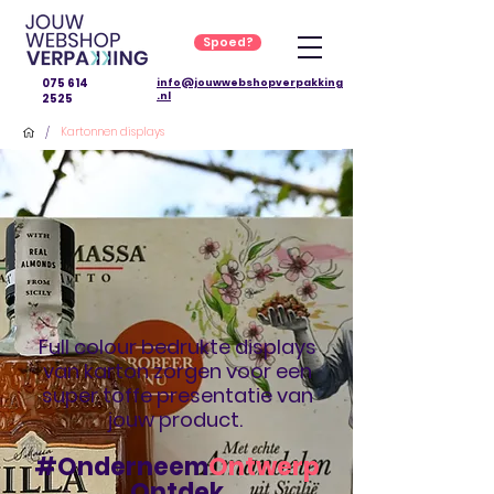
Spoed?
075 614
info@jouwwebshopverpakking
.nl
2525
/
Kartonnen displays
Full colour bedrukte displays
van karton zorgen voor een
super toffe presentatie van
jouw product.
#Onderneem
Ontwerp
Ontdek