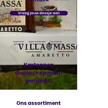
Vraag jouw doosje aan
Supersnel
Eigen productie
Duurzame
geleverd
in Nederland
verpakkingen
Kartonnen
displays op maat
gemaakt!
Ons assortiment