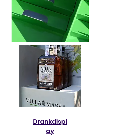
Palletdisplay
Drankdispl
ay