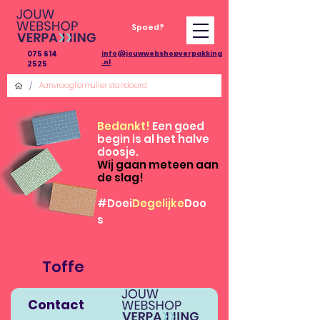
Spoed?
075 614
info@jouwwebshopverpakking
.nl
2525
/
Aanvraagformulier standaard
Bedankt!
Een goed
begin is al het halve
doosje.
Wij gaan meteen aan
de slag!
#Doei
Degelijke
Doo
s
Hi
Toffe
Bedrukte Doos!
Contact