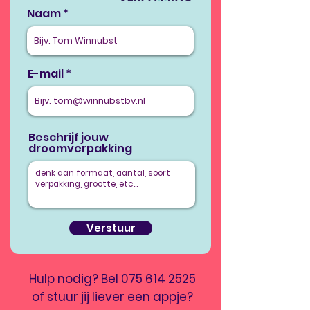
Naam
E-mail
Beschrijf jouw
droomverpakking
Verstuur
Hulp nodig? Bel
075 614 2525
of stuur jij liever een appje?