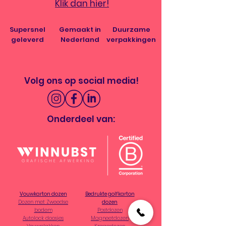
Klik dan hier!
Supersnel
Gemaakt in
Duurzame
geleverd
Nederland
verpakkingen
Volg ons op social media!
Onderdeel van:
Vouwkarton dozen
Bedrukte golfkarton
Dozen met Zweedse
dozen
bodem
Postdozen
Autolock doosjes
Magneetdozen