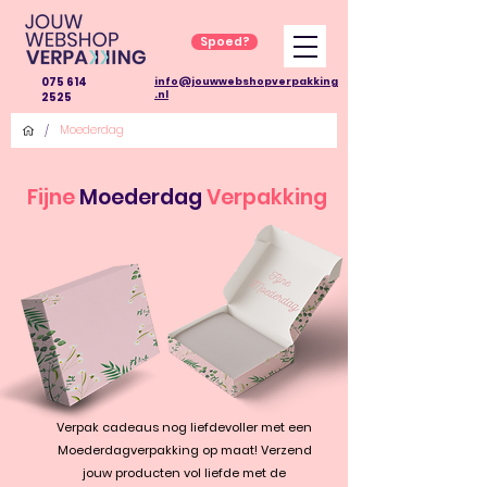
Spoed?
075 614
info@jouwwebshopverpakking
.nl
2525
/
Moederdag
Fijne
Moederdag
Verpakking
Verpak
cadeaus
nog liefdevoller met een
Moederdagverpakking op maat! Verzend
jouw producten vol liefde met de