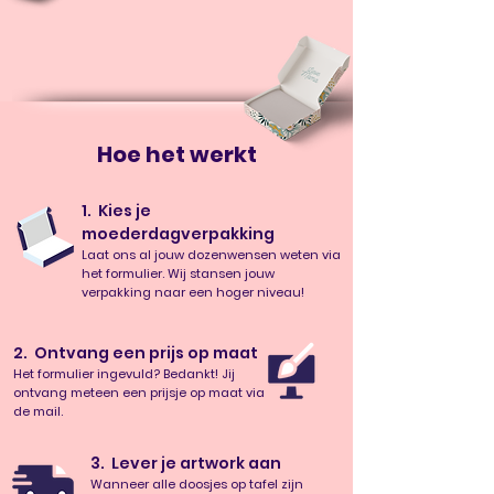
Hoe het werkt
1. Kies je
moederdagverpakking
Laat ons al jouw dozenwensen weten via
het formulier.
Wij stansen jouw
verpakking naar
een hoger niveau!
2. Ontvang een prijs op maat
Het formulier ingevuld? Bedankt! Jij
ontvang meteen een prijsje op maat via
de mail.
3. Lever je artwork aan
Wanneer alle doosjes op tafel zijn