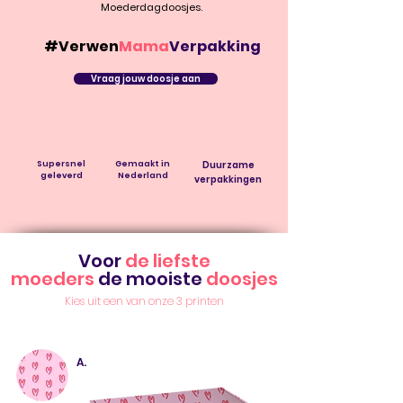
Moederdagdoosjes.
#Verwen
Mama
Verpakking
Vraag jouw doosje aan
Supersnel
Gemaakt in
Duurzame
geleverd
Nederland
verpakkingen
Voor
de liefste
moeders
de
mooiste
doosjes
Kies uit een van onze 3 printen
A.