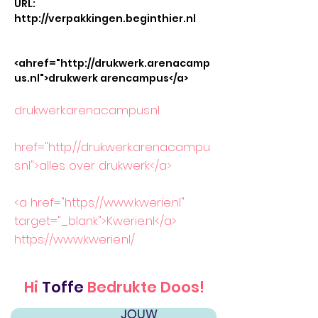
URL:
http://verpakkingen.beginthier.nl
<ahref="http://drukwerk.arenacamp
us.nl">drukwerk arencampus</a>
drukwerk.arenacampus.nl.
href="
http://drukwerk.arenacampu
s.nl
">alles over drukwerk</a>
<a href="https://www.kwerie.nl"
target="_blank">Kwerie.nl</a>
https://www.kwerie.nl/
Hi
Toffe
Bedrukte Doos!