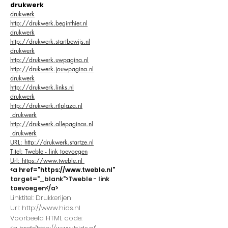
drukwerk
drukwerk
http://drukwerk.beginthier.nl
drukwerk
http://drukwerk.startbewijs.nl
drukwerk
http://drukwerk.uwpagina.nl
http://drukwerk.jouwpagina.nl
drukwerk
http://drukwerk.links.nl
drukwerk
http://drukwerk.rtlplaza.nl
drukwerk
http://drukwerk.allepaginas.nl
drukwerk
URL: http://drukwerk.startze.nl
Titel: Tweble - link toevoegen
Url: https://www.tweble.nl
<a href="https://www.tweble.nl"
target="_blank">Tweble - link
toevoegen</a>
Linktitel: Drukkerijen
Url: http://www.hids.nl
Voorbeeld HTML code: