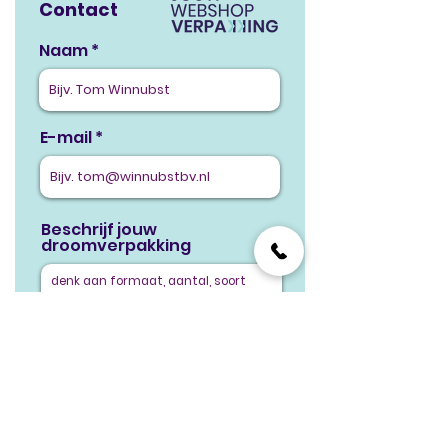
Contact
Naam
E-mail
Beschrijf jouw
droomverpakking
Verstuur
Hulp nodig? Bel
075 614 2525