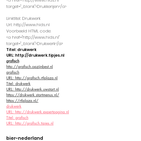
<a href="http://www.hids.nl"
target="_blank">Drukkerijen</a>
Linktitel: Drukwerk
Url: http://www.hids.nl
Voorbeeld HTML code:
<a href="http://www.hids.nl"
target="_blank">Drukwerk<
/a>
Titel: drukwerk
URL: http://drukwerk.tipjes.nl
grafisch
http://grafisch.opzijnbest.nl
grafisch
URL: http://grafisch.rtlplaza.nl
Titel: drukwerk
URL: http://drukwerk.uwstart.nl
https://drukwerk.startmenus.nl/
https://rtlplaza.nl/
drukwerk
URL: http://drukwerk.expertpagina.nl
Titel: grafisch
URL: http://grafisch.tipjes.nl
bier-nederland