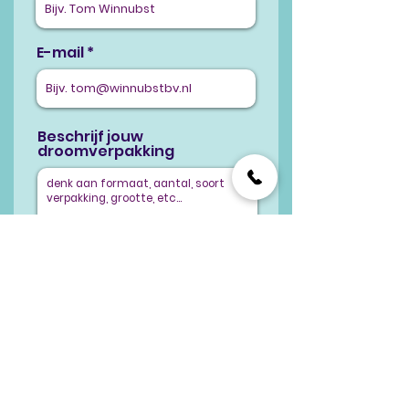
E-mail
Beschrijf jouw
droomverpakking
Verstuur
Hulp nodig? Bel
075 614 2525
of stuur jij liever een appje?
Klik dan hier!