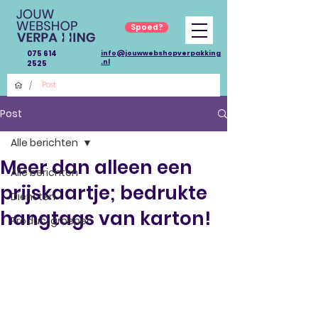
Spoed?
075 614
info@jouwwebshopverpakking
.nl
2525
/
Post
Post
Alle berichten
Meer dan alleen een
Alle berichten
prijskaartje; bedrukte
Diensten
hangtags van karton!
Productgroepen