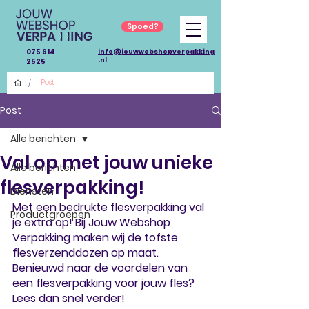
Spoed?
075 614
info@jouwwebshopverpakking
.nl
2525
/
Post
Post
Alle berichten
Val op met jouw unieke
Alle berichten
flesverpakking!
Diensten
Met een bedrukte flesverpakking val 
Productgroepen
je extra op! Bij Jouw Webshop 
Verpakking maken wij de tofste 
flesverzenddozen op maat. 
Benieuwd naar de voordelen van 
een flesverpakking voor jouw fles? 
Lees dan snel verder!