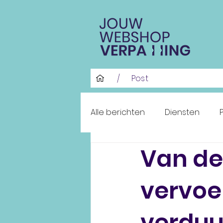
/
Post
Alle berichten
Diensten
Van de
vervoe
verduu