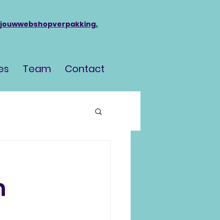
jouwwebshopverpakking.
es
Team
Contact
n