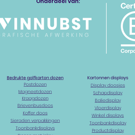
Onderdeel van:
Bedrukte golfkarton dozen
Kartonnen displays
Postdozen
Display doosjes
Magneetdozen
Schapdisplay
Kraagdozen
Baliedisplay
Brievenbusdoos
Vloerdisplay
Koffer doos
Winkel displays
Sieraden verpakkingen
Toonbankdisplay
Toonbankdisplays
Productdisplay