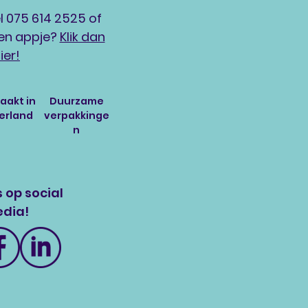
l 075 614 2525 of
 een appje?
Klik dan
ier!
akt in
Duurzame
erland
verpakkinge
n
 op social
dia!