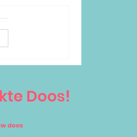
r dan alleen een
skaartje; bedrukte
gtags van karton!
kte Doos!
uw doos