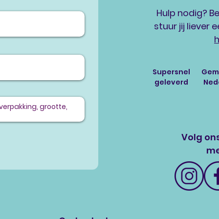
Hulp nodig? Be
stuur jij liever
h
Supersnel
Gema
geleverd
Ned
g
Volg ons
me