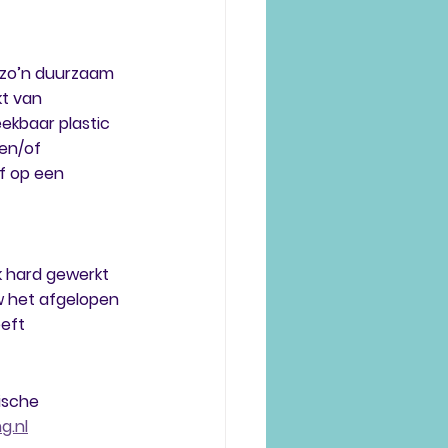
op zo’n duurzaam 
t van 
eekbaar plastic 
en/of 
f op een 
 hard gewerkt 
 het afgelopen 
eft 
ische 
g.nl