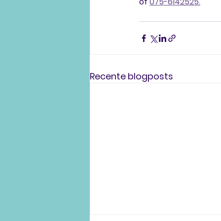
of 
075-6142525.
Recente blogposts