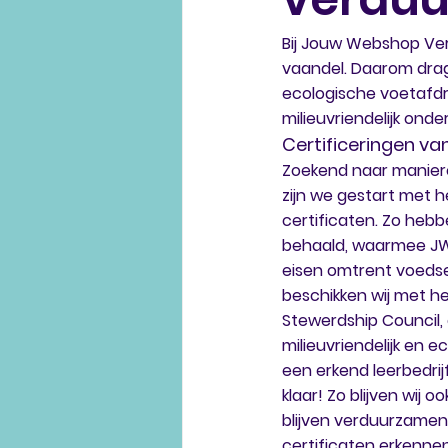
Bij Jouw Webshop Ver
vaandel. Daarom drage
ecologische voetafdr
milieuvriendelijk ond
Certificeringen v
Zoekend naar manieren
zijn we gestart met h
certificaten. Zo hebb
behaald, waarmee JWV
eisen omtrent voedsel
beschikken wij met he
Stewerdship Council, 
milieuvriendelijk en e
een erkend leerbedrijf
klaar! Zo blijven wij 
blijven verduurzamen
certificaten erkennen