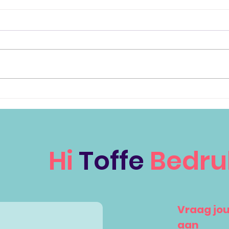
Breng jouw boek onder
Mee
de aandacht!
prij
han
Hi
Toffe
Bedru
Vraag jo
aan