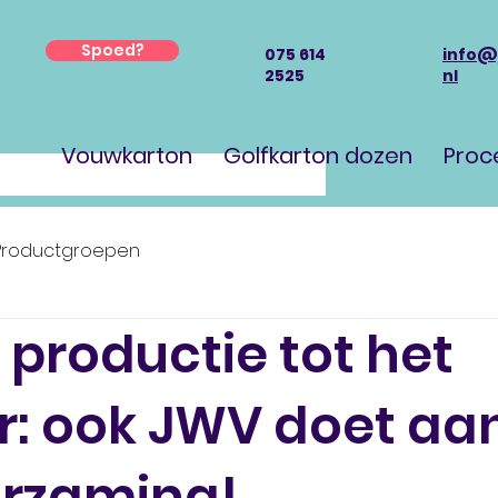
Spoed?
075 614
info@
2525
nl
Vouwkarton
Golfkarton dozen
Proc
Productgroepen
 productie tot het
r: ook JWV doet aa
rzaming!