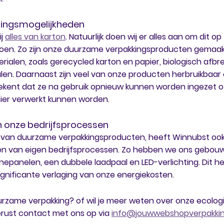
ingsmogelijkheden
j 
alles van karton
. Natuurlijk doen wij er alles aan om dit 
doen. Zo zijn onze duurzame verpakkingsproducten gemaak
erialen, zoals gerecycled karton en papier, biologisch afbr
alen. Daarnaast zijn veel van onze producten herbruikbaar 
ekent dat ze na gebruik opnieuw kunnen worden ingezet o
nier verwerkt kunnen worden. 
 onze bedrijfsprocessen
 van duurzame verpakkingsproducten, heeft Winnubst ook
n van eigen bedrijfsprocessen. Zo hebben we ons gebouw
nepanelen, een dubbele laadpaal en LED-verlichting. Dit he
ignificante verlaging van onze energiekosten. 
rzame verpakking? of wil je meer weten over onze ecolog
ust contact met ons op via 
info@jouwwebshopverpakkin