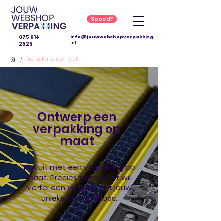
Spoed?
075 614
info@jouwwebshopverpakking
.nl
2525
/
Verpakking op maat
Ontwerp een
verpakking op
maat
Pak uit met een verpakking op
maat. Precies zoals jij het wil.
Vertel een verhaal met jouw
unieke verzenddoos.