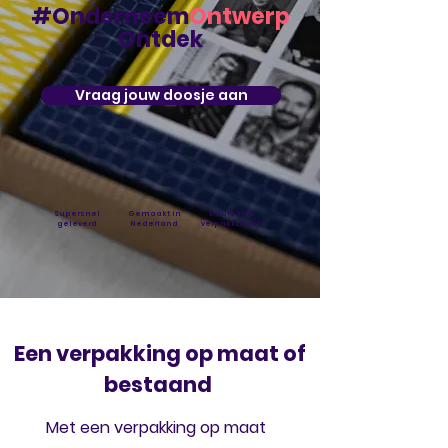
#Onderneem
Ontwerp
Ontdek
Vraag jouw doosje aan
Supersnel
Gemaakt in
Duurzame
geleverd
Nederland
verpakkingen
Een verpakking op maat of
bestaand
Met een verpakking op maat