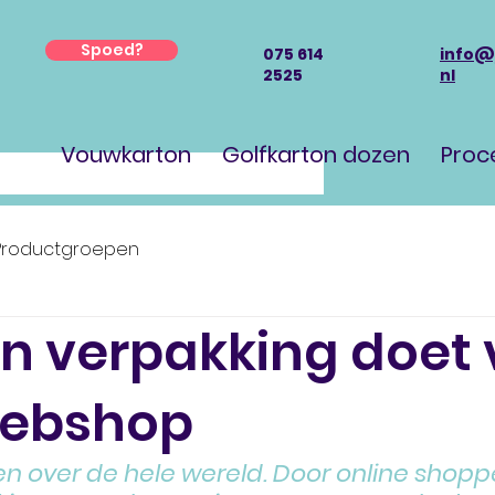
Spoed?
075 614
info@
2525
nl
Vouwkarton
Golfkarton dozen
Proc
Productgroepen
n verpakking doet 
ebshop
en over de hele wereld. Door online shoppe