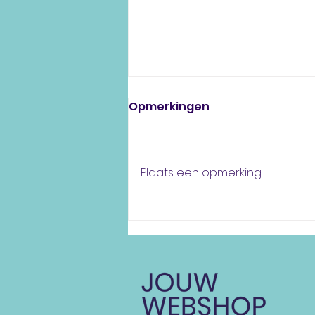
Opmerkingen
Plaats een opmerking...
Kies voor een luxe
uitstraling met foliedruk!