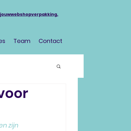
jouwwebshopverpakking.
es
Team
Contact
voor
n zijn 