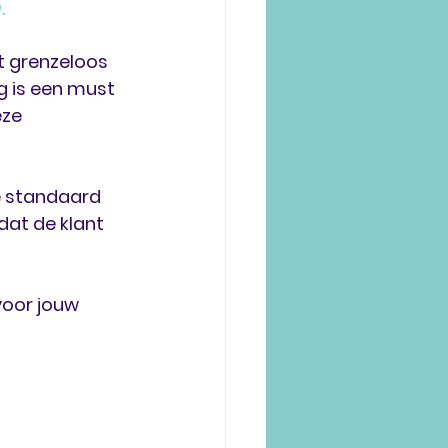
 
 grenzeloos 
 is een must 
ze 
e standaard 
at de klant 
voor jouw 