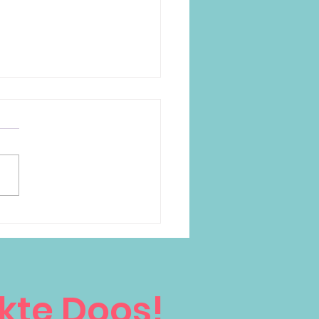
r dan alleen een
skaartje; bedrukte
gtags van karton!
kte Doos!