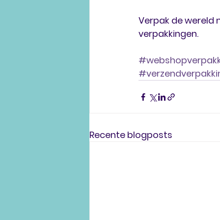
Verpak de wereld m
verpakkingen.
#webshopverpakk
#verzendverpakki
Recente blogposts