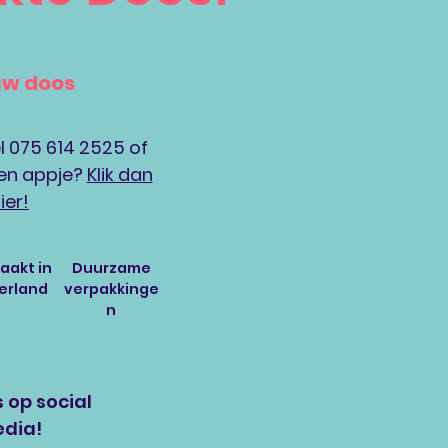
uw doos
l 075 614 2525 of
 een appje?
Klik dan
ier!
akt in
Duurzame
erland
verpakkinge
n
 op social
dia!