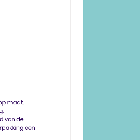
op maat. 
. 
d van de 
rpakking een 