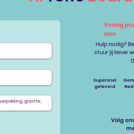
Vraag jo
aan
Hulp nodig? Be
stuur jij liever
h
Supersnel
Gema
geleverd
Ned
g
Volg ons
me