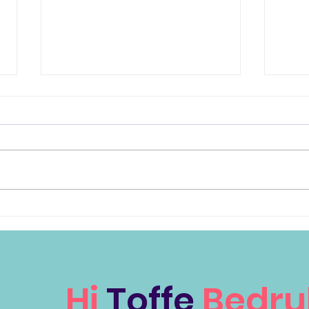
Breng jouw boek onder
Mee
de aandacht!
prij
han
Hi
Toffe
Bedru